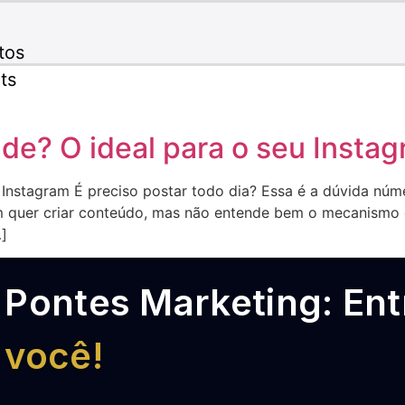
tos
ts
de? O ideal para o seu Insta
u Instagram É preciso postar todo dia? Essa é a dúvida n
m quer criar conteúdo, mas não entende bem o mecanismo d
…]
Pontes Marketing: En
você!