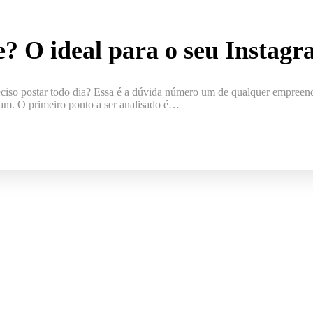
? O ideal para o seu Instag
ciso postar todo dia? Essa é a dúvida número um de qualquer empreen
am. O primeiro ponto a ser analisado é…